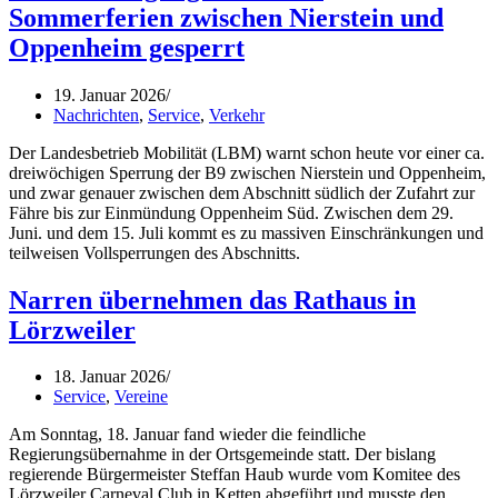
Sommerferien zwischen Nierstein und
Oppenheim gesperrt
19. Januar 2026
Nachrichten
,
Service
,
Verkehr
Der Landesbetrieb Mobilität (LBM) warnt schon heute vor einer ca.
dreiwöchigen Sperrung der B9 zwischen Nierstein und Oppenheim,
und zwar genauer zwischen dem Abschnitt südlich der Zufahrt zur
Fähre bis zur Einmündung Oppenheim Süd. Zwischen dem 29.
Juni. und dem 15. Juli kommt es zu massiven Einschränkungen und
teilweisen Vollsperrungen des Abschnitts.
Narren übernehmen das Rathaus in
Lörzweiler
18. Januar 2026
Service
,
Vereine
Am Sonntag, 18. Januar fand wieder die feindliche
Regierungsübernahme in der Ortsgemeinde statt. Der bislang
regierende Bürgermeister Steffan Haub wurde vom Komitee des
Lörzweiler Carneval Club in Ketten abgeführt und musste den