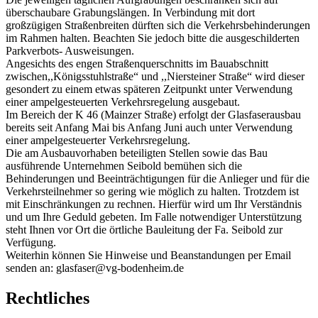
überschaubare Grabungslängen. In Verbindung mit dort
großzügigen Straßenbreiten dürften sich die Verkehrsbehinderungen
im Rahmen halten. Beachten Sie jedoch bitte die ausgeschilderten
Parkverbots- Ausweisungen.
Angesichts des engen Straßenquerschnitts im Bauabschnitt
zwischen,,Königsstuhlstraße“ und ,,Niersteiner Straße“ wird dieser
gesondert zu einem etwas späteren Zeitpunkt unter Verwendung
einer ampelgesteuerten Verkehrsregelung ausgebaut.
Im Bereich der K 46 (Mainzer Straße) erfolgt der Glasfaserausbau
bereits seit Anfang Mai bis Anfang Juni auch unter Verwendung
einer ampelgesteuerter Verkehrsregelung.
Die am Ausbauvorhaben beteiligten Stellen sowie das Bau
ausführende Unternehmen Seibold bemühen sich die
Behinderungen und Beeinträchtigungen für die Anlieger und für die
Verkehrsteilnehmer so gering wie möglich zu halten. Trotzdem ist
mit Einschränkungen zu rechnen. Hierfür wird um Ihr Verständnis
und um Ihre Geduld gebeten. Im Falle notwendiger Unterstützung
steht Ihnen vor Ort die örtliche Bauleitung der Fa. Seibold zur
Verfügung.
Weiterhin können Sie Hinweise und Beanstandungen per Email
senden an: glasfaser@vg-bodenheim.de
Rechtliches