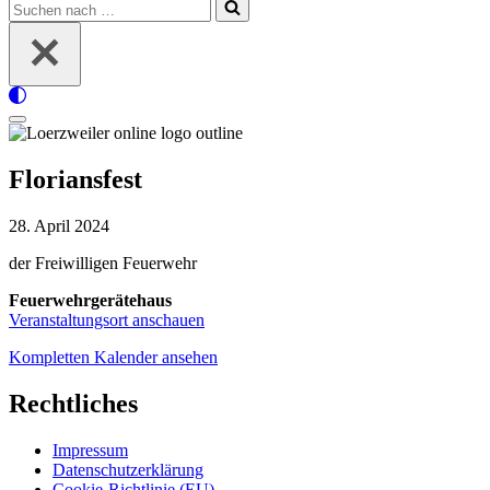
Suchen
nach …
Navigationsmenü
Floriansfest
Floriansfest
28. April 2024
der Freiwilligen Feuerwehr
Feuerwehrgerätehaus
Veranstaltungsort anschauen
Kompletten Kalender ansehen
Rechtliches
Impressum
Datenschutzerklärung
Cookie-Richtlinie (EU)