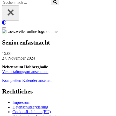
Suchen
nach …
Navigationsmenü
Seniorenfastnacht
Seniorenfastnacht
15:00
27. November 2024
Nebenraum Hohberghalle
Veranstaltungsort anschauen
Kompletten Kalender ansehen
Rechtliches
Impressum
Datenschutzerklärung
Cookie-Richtlinie (EU)